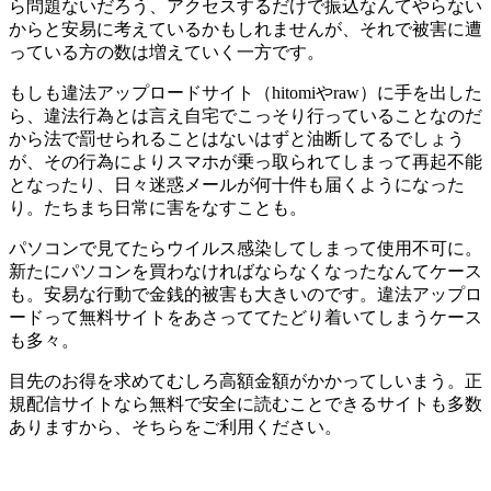
ら問題ないだろう、アクセスするだけで振込なんてやらない
からと安易に考えているかもしれませんが、それで被害に遭
っている方の数は増えていく一方です。
もしも違法アップロードサイト（hitomiやraw）に手を出した
ら、違法行為とは言え自宅でこっそり行っていることなのだ
から法で罰せられることはないはずと油断してるでしょう
が、その行為によりスマホが乗っ取られてしまって再起不能
となったり、日々迷惑メールが何十件も届くようになった
り。たちまち日常に害をなすことも。
パソコンで見てたらウイルス感染してしまって使用不可に。
新たにパソコンを買わなければならなくなったなんてケース
も。安易な行動で金銭的被害も大きいのです。違法アップロ
ードって無料サイトをあさっててたどり着いてしまうケース
も多々。
目先のお得を求めてむしろ高額金額がかかってしいまう。正
規配信サイトなら無料で安全に読むことできるサイトも多数
ありますから、そちらをご利用ください。