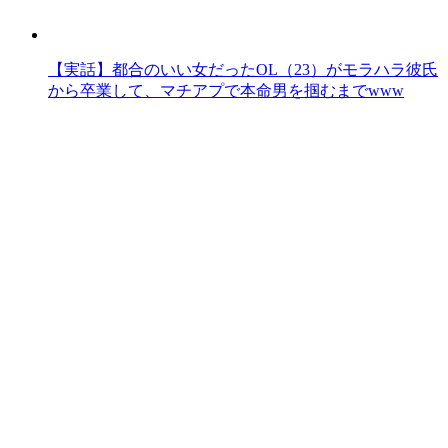
【実話】都合のいい女だったOL（23）がモラハラ彼氏
から卒業して、マチアプで本命男を掴むまでwww